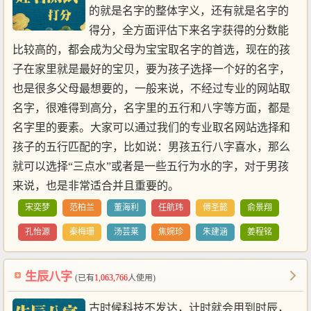
的就是名字的整体字义，还有就是名字的
得分，全方面评估下来名字获得的分数能
比较高的，都会成为父母为宝宝取名字的首选，现在的孩
子在家里就是最好的宝贝，要为孩子选择一个好的名字，
也是很多父母最想要的，一般来说，不经过专业的网站取
名字，很难得到高分，名字里的五行和八字等方面，都是
名字里的要素。大家可以通过我们的专业取名网站选择和
孩子的五行匹配的字，比如说：男孩五行八字喜水，那么
就可以选择“三点水”或者是一些五行为水的字，对于男孩
来说，也是非常适合并且重要的。
宋奕梦
范柏兰
董海利
任航玮
傅圣懿
俞景翔
孔怡源
秦梅珊
汤芸莱
焦婉珍
朱建涵
姜程铭
生辰八字
(已有
1,063,766
人使用)
古时候科技不发达，计时就会用到时辰，