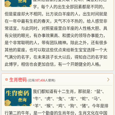
字，每个人的出生全部因素都是不同的，
但是星座却大不相同，比方说白羊座的人，出生时间就是
在一年中最有生机的春天，天气不冷不热的，给人感觉非
常适宜，与此同时，对照星座里白羊座的人性格大胆、具
有尖锐的眼光，有办事效果高、和拔尖的领导办事能力，
是个非常聪明的人，带有团队精神。除此之外，还有很多
其他的星座，也可以取这些优点来给新生宝宝选择一个大
气满分的名字，在未来孩子长大以后，得知自己的名字如
此博学，相信也会更加自信，有一个开朗健全的人格。
生肖密码
(已有
107,416
人使用)
我们都知道有十二生肖，那就是：“鼠”、
“牛”、“虎”、“兔”、“龙”、“蛇”、“马”、
“羊”、“猴”、“鸡”、“狗”、“猪”。今年是排
行第二的牛年，是一个勤奋的生肖年份，生肖文化在中国