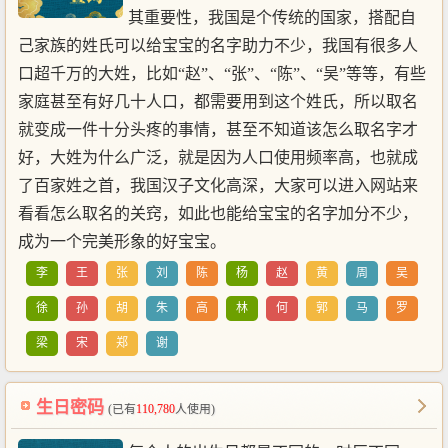
其重要性，我国是个传统的国家，搭配自
己家族的姓氏可以给宝宝的名字助力不少，我国有很多人
口超千万的大姓，比如“赵”、“张”、“陈”、“吴”等等，有些
家庭甚至有好几十人口，都需要用到这个姓氏，所以取名
就变成一件十分头疼的事情，甚至不知道该怎么取名字才
好，大姓为什么广泛，就是因为人口使用频率高，也就成
了百家姓之首，我国汉子文化高深，大家可以进入网站来
看看怎么取名的关窍，如此也能给宝宝的名字加分不少，
成为一个完美形象的好宝宝。
李
王
张
刘
陈
杨
赵
黄
周
吴
徐
孙
胡
朱
高
林
何
郭
马
罗
梁
宋
郑
谢
生日密码
(已有
110,780
人使用)