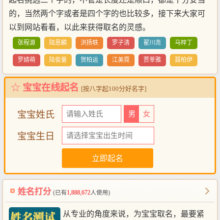
的，当然两个字或者是四个字的也比较多，接下来大家可
以到网站看看，以此来获得取名的灵感。
张程源
陆恩麟
洪扬轶
罗子清
翟川尧
马梓丁
罗婧萌
陆俊量
贺柏运
江美霓
贾莘雅
聂柏伊
☆
宝宝在线起名
[按八字起100分好名字]
宝宝姓氏
男
女
宝宝生日
姓名打分
(已有
1,888,672
人使用)
从专业的角度来说，为宝宝取名，最要紧